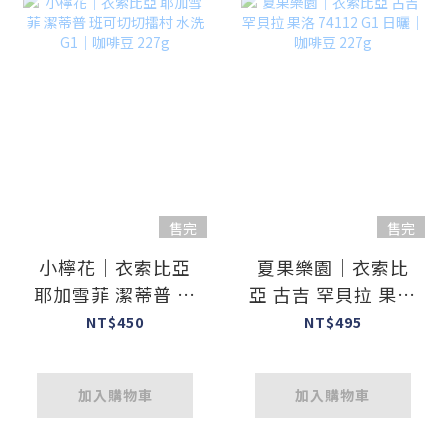
售完
售完
小檸花｜衣索比亞
夏果樂園｜衣索比
耶加雪菲 潔蒂普 班
亞 古吉 罕貝拉 果洛
可切切擂村 水洗 G1
74112 G1 日曬｜咖
NT$450
NT$495
｜咖啡豆 227g
啡豆 227g
加入購物車
加入購物車