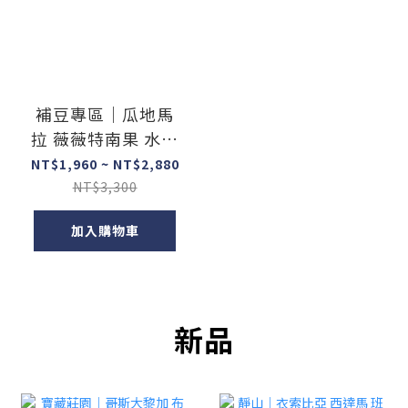
補豆專區｜瓜地馬
拉 薇薇特南果 水洗
｜一磅裝精品咖啡
NT$1,960 ~ NT$2,880
豆
NT$3,300
加入購物車
新品