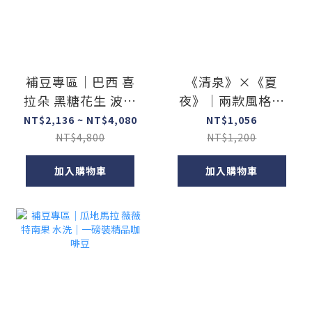
補豆專區｜巴西 喜
《清泉》×《夏
拉朵 黑糖花生 波旁
夜》｜兩款風格配
日曬｜一磅裝精品
方豆一次入手
NT$2,136 ~ NT$4,080
NT$1,056
咖啡豆
NT$4,800
NT$1,200
加入購物車
加入購物車