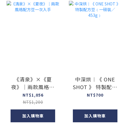
《清泉》×《夏
中深烘︱《 ONE
夜》｜兩款風格配
SHOT 》 特製配方
方豆一次入手
豆﹙一磅裝／
NT$1,056
NT$700
453g﹚
NT$1,200
加入購物車
加入購物車