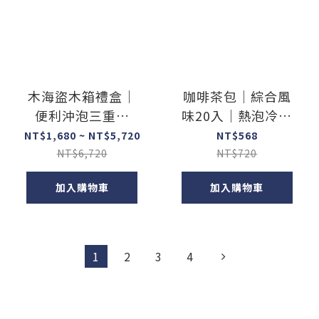
木海盜木箱禮盒｜
咖啡茶包｜綜合風
便利沖泡三重奏
味20入｜熱泡冷泡
（濾掛＋浸泡式全
都適合｜浸泡式
NT$1,680 ~ NT$5,720
NT$568
組）
Coffee Bag
NT$6,720
NT$720
加入購物車
加入購物車
1
2
3
4