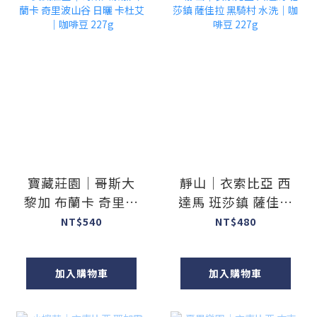
寶藏莊園｜哥斯大
靜山｜衣索比亞 西
黎加 布蘭卡 奇里波
達馬 班莎鎮 薩佳拉
山谷 日曬 卡杜艾｜
黑騎村 水洗｜咖啡
NT$540
NT$480
咖啡豆 227g
豆 227g
加入購物車
加入購物車