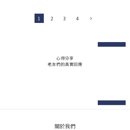
1
2
3
4
prev
next
心得分享
老友們的真實回應
prev
next
關於我們