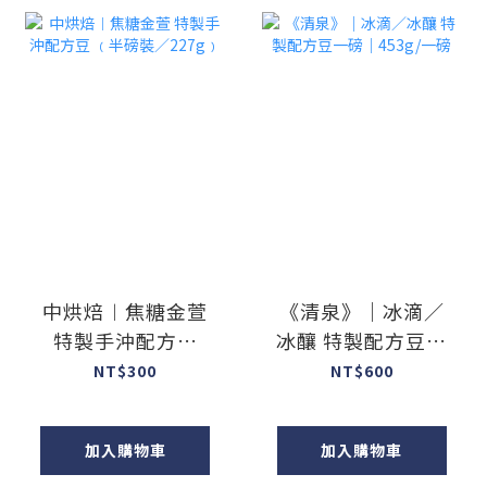
中烘焙︱焦糖金萱
《清泉》｜冰滴／
特製手沖配方豆
冰釀 特製配方豆一
﹙半磅裝／227g﹚
磅｜453g/一磅
NT$300
NT$600
加入購物車
加入購物車