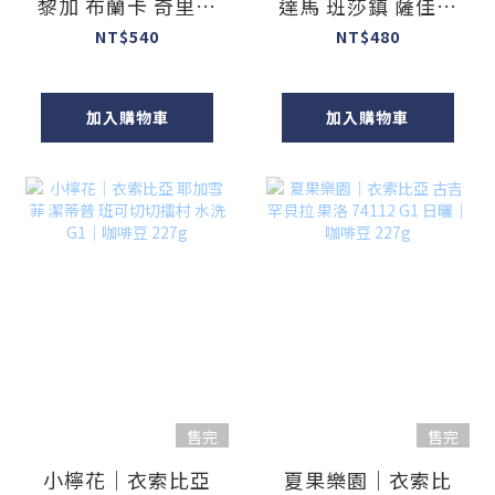
黎加 布蘭卡 奇里波
達馬 班莎鎮 薩佳拉
山谷 日曬 卡杜艾｜
黑騎村 水洗｜咖啡
NT$540
NT$480
咖啡豆 227g
豆 227g
加入購物車
加入購物車
售完
售完
小檸花｜衣索比亞
夏果樂園｜衣索比